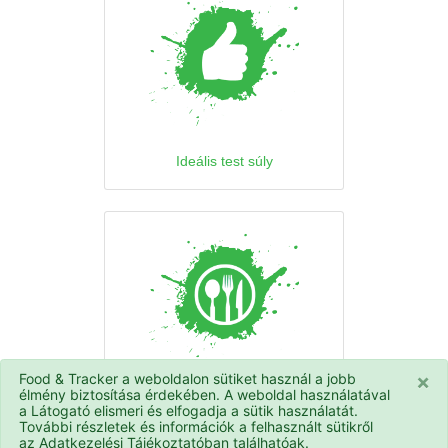
Ideális test súly
×
Food & Tracker a weboldalon sütiket használ a jobb
élmény biztosítása érdekében. A weboldal használatával
Napi kalória bevitel
a Látogató elismeri és elfogadja a sütik használatát.
További részletek és információk a felhasznált sütikről
az Adatkezelési Tájékoztatóban találhatóak.