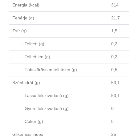
Energia (kcal)
314
Fehérje (g)
21,7
Zsír (g)
1,5
- Telített (g)
0,2
- Telítettlen (g)
0,2
- Töbszörössen telíttelen (g)
0,5
Szénhidrát (g)
53,1
- Lassú felszívódású (g)
53,1
- Gyors felszívódású (g)
0
- Cukor (g)
8
Glikémiás index
25