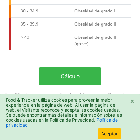
30 - 34.9
Obesidad de grado I
35 - 39.9
Obesidad de grado II
> 40
Obesidad de grado III
(grave)
Cálculo
Food&Tracker no es una aplicación médica y no sustituye a los
×
Food & Tracker utiliza cookies para proveer la mejor
tratamientos controlados por profesionales. En todos los casos, te
experiencia en la página de web. Al usar la página de
recomendamos que ¡consultes a tu médico o dietista sobre tu
web, el Visitante reconoce y acepta las cookies usadas.
estilo de vida!
Se puede encontrar más detalles e información sobre las
cookies usadas en la Política de Privacidad.
Política de
privacidad
© 2026 - Food&Tracker
Aceptar
Política de privacidad